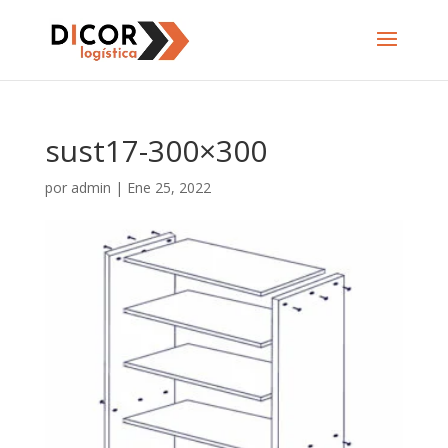
sust17-300×300
por
admin
|
Ene 25, 2022