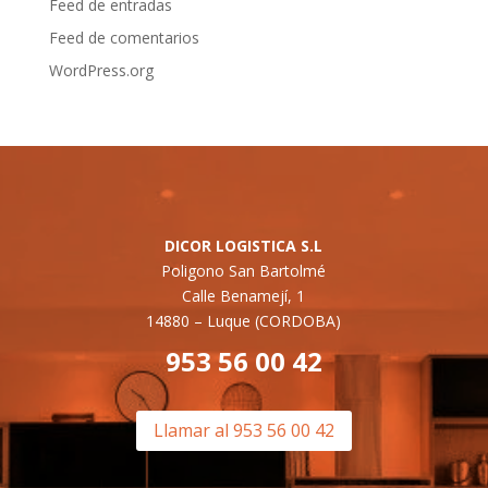
Feed de entradas
Feed de comentarios
WordPress.org
DICOR LOGISTICA S.L
Poligono San Bartolmé
Calle Benamejí, 1
14880 –
Luque (CORDOBA)
953 56 00 42
Llamar al 953 56 00 42