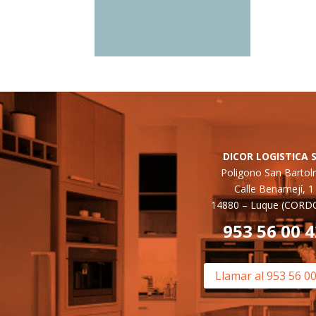
DICOR LOGISTICA S
Poligono San Barto
Calle Benamejí, 1
14880 –
Luque (CORD
953 56 00 
Llamar al 953 56 0