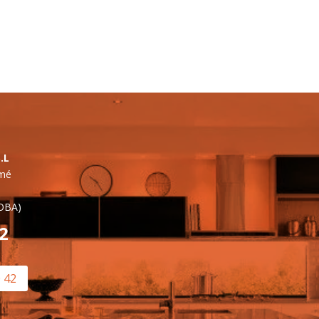
.L
lmé
OBA)
42
0 42