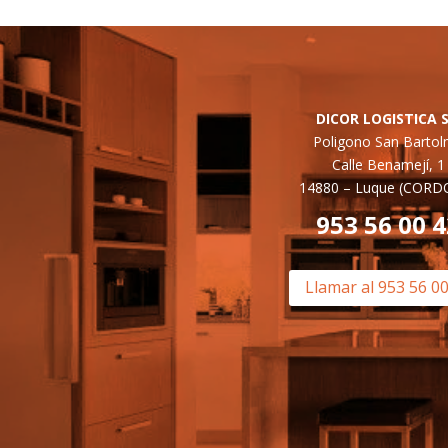
DICOR LOGISTICA S
Poligono San Barto
Calle Benamejí, 1
14880 –
Luque (CORD
953 56 00 
Llamar al 953 56 0