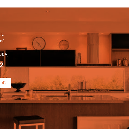
.L
lmé
OBA)
42
0 42