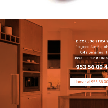
DICOR LOGISTICA S
Poligono San Barto
Calle Benamejí, 1
14880 –
Luque (CORD
953 56 00 
Llamar al 953 56 0