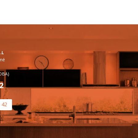
.L
lmé
OBA)
42
0 42