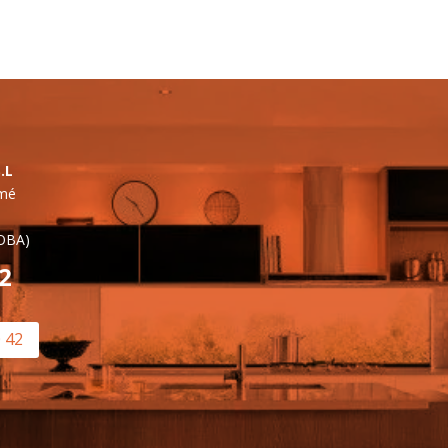
.L
lmé
OBA)
42
0 42