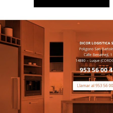
DICOR LOGISTICA S
Poligono San Barto
Calle Benamejí, 1
14880 –
Luque (CORD
953 56 00 
Llamar al 953 56 0