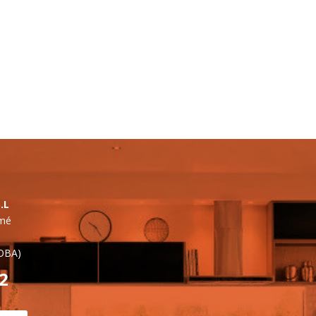
.L
lmé
OBA)
42