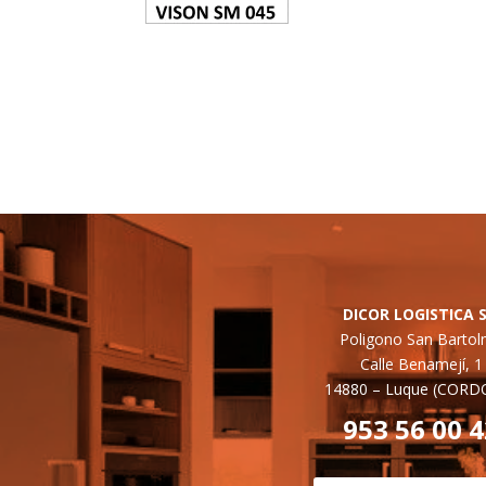
DICOR LOGISTICA S
Poligono San Barto
Calle Benamejí, 1
14880 –
Luque (CORD
953 56 00 