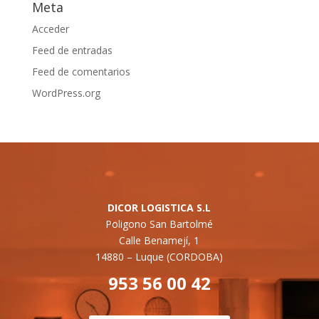
Meta
Acceder
Feed de entradas
Feed de comentarios
WordPress.org
DICOR LOGISTICA S.L
Poligono San Bartolmé
Calle Benamejí, 1
14880 –
Luque (CORDOBA)
953 56 00 42