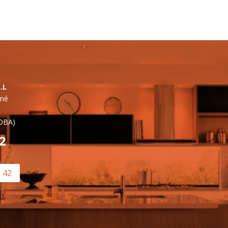
.L
lmé
OBA)
42
0 42