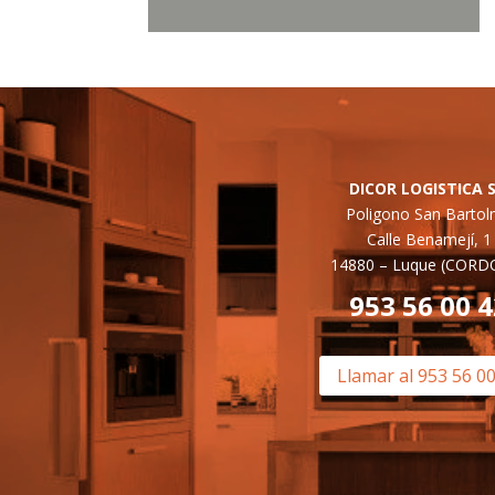
DICOR LOGISTICA S
Poligono San Barto
Calle Benamejí, 1
14880 –
Luque (CORD
953 56 00 
Llamar al 953 56 0