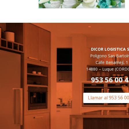
DICOR LOGISTICA S
Poligono San Barto
Calle Benamejí, 1
14880 –
Luque (CORD
953 56 00 
Llamar al 953 56 0