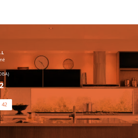
.L
lmé
OBA)
42
0 42