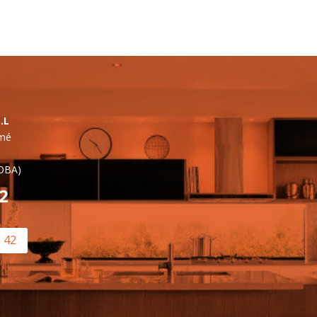
.L
lmé
OBA)
42
0 42