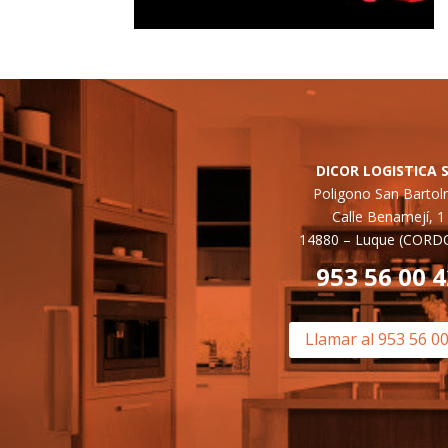
DICOR LOGISTICA S
Poligono San Barto
Calle Benamejí, 1
14880 –
Luque (CORD
953 56 00 
Llamar al 953 56 0