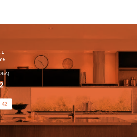
.L
lmé
OBA)
42
0 42