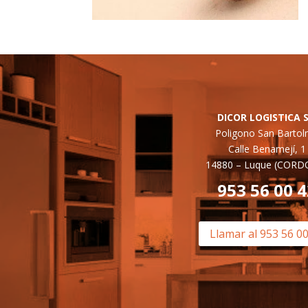
DICOR LOGISTICA S
Poligono San Barto
Calle Benamejí, 1
14880 –
Luque (CORD
953 56 00 
Llamar al 953 56 0