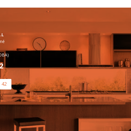
.L
lmé
OBA)
42
0 42