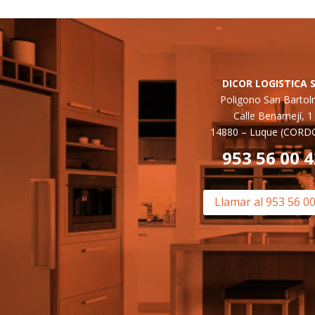
DICOR LOGISTICA S
Poligono San Barto
Calle Benamejí, 1
14880 –
Luque (CORD
953 56 00 
Llamar al 953 56 0