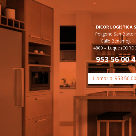
DICOR LOGISTICA S
Poligono San Barto
Calle Benamejí, 1
14880 –
Luque (CORD
953 56 00 
Llamar al 953 56 0