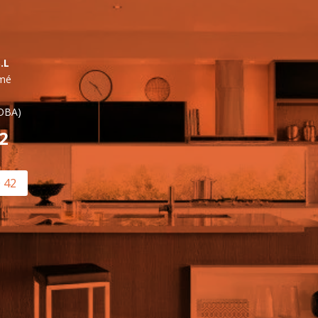
.L
lmé
OBA)
42
0 42